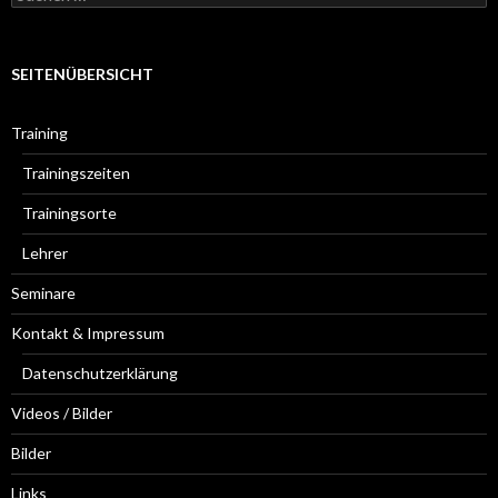
u
c
h
e
SEITENÜBERSICHT
n
n
a
Training
c
h
Trainingszeiten
:
Trainingsorte
Lehrer
Seminare
Kontakt & Impressum
Datenschutzerklärung
Videos / Bilder
Bilder
Links