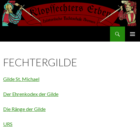
Suchen
Klopffechters Erben
SPRINGE
PRIMÄR
ZUM
MENÜ
INHALT
FECHTERGILDE
Gilde St. Michael
Der Ehrenkodex der Gilde
Die Ränge der Gilde
URS