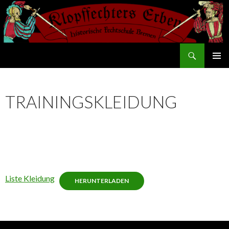
Suchen
Klopffechters Erben
SPRINGE
PRIMÄR
ZUM
MENÜ
INHALT
TRAININGSKLEIDUNG
Liste Kleidung
HERUNTERLADEN