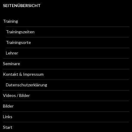
e
SEITENÜBERSICHT
n
n
a
Training
c
h
Trainingszeiten
:
Trainingsorte
Lehrer
Seminare
Kontakt & Impressum
Datenschutzerklärung
Videos / Bilder
Bilder
Links
Start