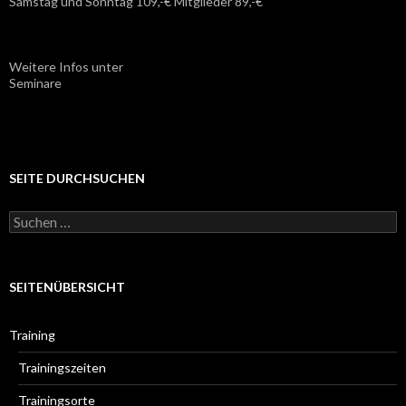
Samstag und Sonntag 109,-€ Mitglieder 89,-€
Weitere Infos unter
Seminare
SEITE DURCHSUCHEN
S
u
c
h
e
SEITENÜBERSICHT
n
n
a
Training
c
h
Trainingszeiten
:
Trainingsorte