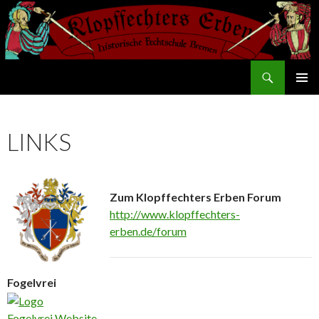
Suchen
Klopffechters Erben
SPRINGE
PRIMÄR
ZUM
MENÜ
INHALT
LINKS
Zum Klopffechters Erben Forum
http://www.klopffechters-
erben.de/forum
Fogelvrei
Fogelvrei Website