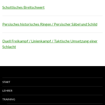
Schottisches Breitschwert
Persisches historisches Ringen / Persischer Säbel und Schild
Duell Freikampf / Linienkampf / Taktische Umsetzung einer
Schlacht
START
LEHRER
TRAINING